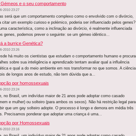
 Gémeos e o seu comportamento
6-2010 23:27
 será que um comportamento complexo como o envolvido com o divórcio,
a citar um exemplo curioso e polémico, poderia ser influenciado pelos genes?
uma característica, como a inclinação ao divórcio, é realmente influenciada
os genes, podemos prever o seguinte: se um gémeo idêntico...
á a burrice Genética?
6-2010 23:26
de há muito os cientistas que estudam o comportamento humano e procur
alhes sobre sua inteligência e aprendizado tentam avaliar qual a influência
ética e qual a do meio ambiente em nos transformar no que somos. A ciência
ois de longos anos de estudo, não tem dúvida que a...
opção por homossexuais
6-2010 23:24
e, no Brasil, um indivíduo maior de 21 anos pode adoptar como casado
mem e mulher) ou solteiro (para ambos os sexos). Não há restrição legal para
ibir que um gay solteiro adopte. O processo é longo e demora em média três
s. Precisamos ponderar que adoptar uma criança é uma...
opção por Homossexuais
6-2010 23:16
e, no Brasil, um indivíduo maior de 21 anos pode adoptar como casado