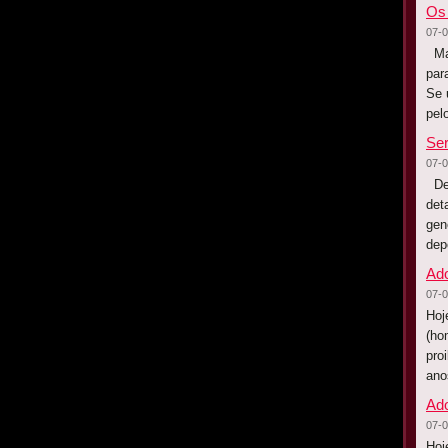
Os
07-0
Mas
par
Se 
pel
Ser
07-0
Des
det
gen
dep
Ad
07-0
Hoj
(ho
pro
ano
Ad
07-0
Hoj