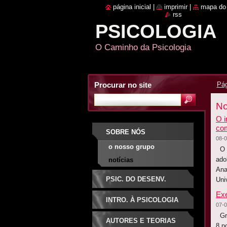
página inicial
|
imprimir
|
mapa do 
rss
PSICOLOGIA
O Caminho da Psicologia
Procurar no site
Pág
No
O i
com
SOBRE NÓS
08-0
o nosso grupo
O i
ado
notícias
Ana
PSIC. DO DESENV.
Uni
Exe
INTRO. À PSICOLOGIA
07-0
Grá
AUTORES E TEORIAS
8 p