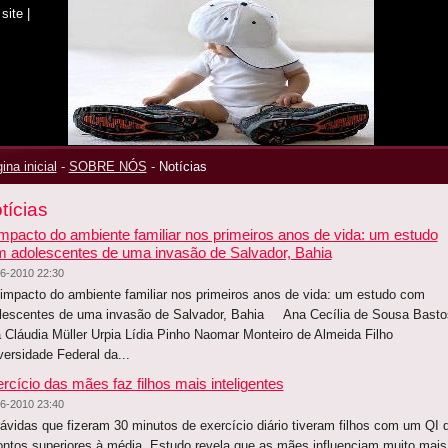
site
|
ina inicial
-
SOBRE NÓS
-
Notícias
tícias
mpacto do ambiente familiar nos primeiros anos de vida: um estudo
 adolescentes de uma invasão de Salvador, Bahia
6-2010 22:30
mpacto do ambiente familiar nos primeiros anos de vida: um estudo com
lescentes de uma invasão de Salvador, Bahia Ana Cecília de Sousa Basto
 Cláudia Müller Urpia Lídia Pinho Naomar Monteiro de Almeida Filho
versidade Federal da...
rcício das mães faz filhos mais inteligentes
6-2010 23:40
vidas que fizeram 30 minutos de exercício diário tiveram filhos com um QI 
ontos superiores à média. Estudo revela que as mães influenciam muito mais