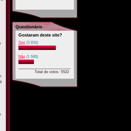
Questionário
Gostaram deste site?
Sim
(3.934)
r
Não
(1.588)
Total de votos:
5522
o
é
m