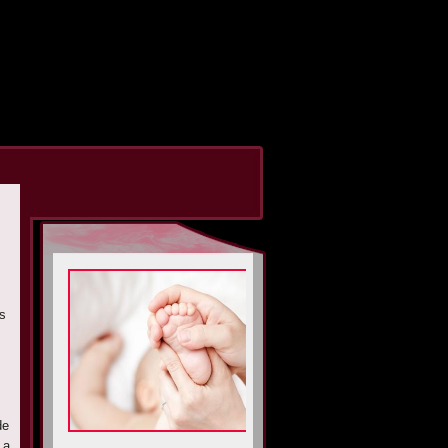
s
de
 a