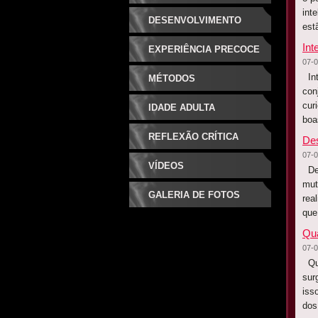
int
DESENVOLVIMENTO
est
Int
EXPERIÊNCIA PRECOCE
07-0
Int
MÉTODOS
con
cur
IDADE ADULTA
boa
REFLEXÃO CRÍTICA
Des
07-0
VÍDEOS
Des
mut
GALERIA DE FOTOS
rea
que
Qua
07-0
Qua
sur
iss
dos