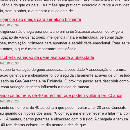
eligência do que os pais. As mães que praticam exercício durante a gravidez
ão, sem o saber, a aumentar o quociente de...
eligência não chega para ser aluno brilhante
6-2010 23:39
eligência não chega para ser aluno brilhante Sucesso académico exige a
jugação de vários factores: inteligência inata e estimulada, personalidade
iosa, motivação intrínseca para aprender e estabilidade emocional. Para se te
s notas, o que é mais importante: inteligência,...
coberta variação de gene associada à obesidade
6-2010 23:38
coberta variação de gene associada à obesidade A associação entre uma
ação genética e a obesidade foi conseguida claramente através de um estud
lizado na Grã-Bretanha e na Finlândia. O próximo passo será descobrir como 
 essa variação genética influencia o índice de massa...
ndo os homens de 40 acreditam que podem voltar a ter 20 anos
6-2010 23:28
ndo os homens de 40 acreditam que podem voltar a ter 20 anos Conceito
giu quando os hippies dos anos 70 começaram e envelhecer e a lidar mal co
o Amantes, carros potentes e obsessão com o físico: A chegada à ternura
 40 tem destas coisas: um dia acorda e decide que...