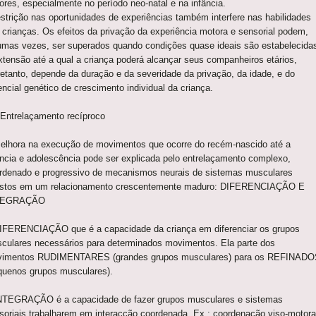
ores, especialmente no período neo-natal e na infância.
estrição nas oportunidades de experiências também interfere nas habilidades
 crianças. Os efeitos da privação da experiência motora e sensorial podem,
umas vezes, ser superados quando condições quase ideais são estabelecida
xtensão até a qual a criança poderá alcançar seus companheiros etários,
retanto, depende da duração e da severidade da privação, da idade, e do
encial genético de crescimento individual da criança.
 Entrelaçamento recíproco
elhora na execução de movimentos que ocorre do recém-nascido até a
ância e adolescência pode ser explicada pelo entrelaçamento complexo,
rdenado e progressivo de mecanismos neurais de sistemas musculares
stos em um relacionamento crescentemente maduro: DIFERENCIAÇÃO E
TEGRAÇÃO
IFERENCIAÇÃO que é a capacidade da criança em diferenciar os grupos
culares necessários para determinados movimentos. Ela parte dos
imentos RUDIMENTARES (grandes grupos musculares) para os REFINADO
quenos grupos musculares).
NTEGRAÇÃO é a capacidade de fazer grupos musculares e sistemas
soriais trabalharem em interacção coordenada. Ex.: coordenação viso-motora