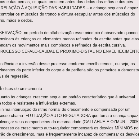
ços e das pernas, os quais crescem antes dos dedos das mãos e dos pés.
RELAÇÃO À AQUISIÇÃO DAS HABILIDADES – a criança pequena é capaz
controlar os músculos do tronco e cintura escapular antes dos músculos do
ho, mãos e dedos.
ERVAÇÃO: no período de alfabetização esse princípio é observado quando
ensinam às crianças os elementos menos refinados da escrita antes que elas
endam os movimentos mais complexos e refinados da escrita cursiva.
PROCESSO CÉFALO-CAUDAL E PRÓXIMO-DISTAL NO ENVELHECIMENT
endência e a inversão desse processo conforme envelhecemos, ou seja, os
imentos da parte inferior do corpo e da periferia são os primeiros a demonstr
ais de regressão.
 Índices de crescimento
uanto às crianças crescem segue um padrão característico que é universal
a todos e resistente a influências externas.
ínima interrupção do ritmo normal do crescimento é compensada por um
cesso chama: FLUTUAÇÃO AUTO REGULADORA que torna a criança capaz
alcançar seus companheiros da mesma idade (GALLAHUE E OZMUN – 2005)
rocesso de crescimento auto-regulador compensará os desvios MÍNIMOS no
rão de crescimento, mas é frequentemente incapaz de compensar os desvio