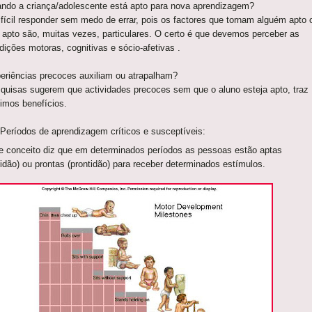
ndo a criança/adolescente está apto para nova aprendizagem?
ifícil responder sem medo de errar, pois os factores que tornam alguém apto 
 apto são, muitas vezes, particulares. O certo é que devemos perceber as
dições motoras, cognitivas e sócio-afetivas .
eriências precoces auxiliam ou atrapalham?
quisas sugerem que actividades precoces sem que o aluno esteja apto, traz
imos benefícios.
 Períodos de aprendizagem críticos e susceptíveis:
e conceito diz que em determinados períodos as pessoas estão aptas
tidão) ou prontas (prontidão) para receber determinados estímulos.