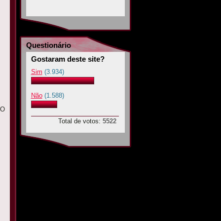
Questionário
Gostaram deste site?
Sim
(3.934)
Não
(1.588)
NO
Total de votos:
5522