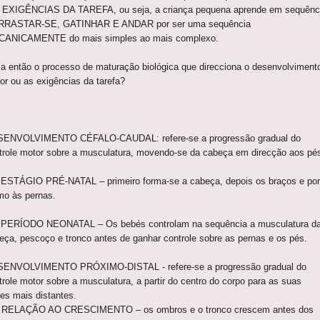
 EXIGÊNCIAS DA TAREFA, ou seja, a criança pequena aprende em sequênc
RRASTAR-SE, GATINHAR E ANDAR por ser uma sequência
ANICAMENTE do mais simples ao mais complexo.
ia então o processo de maturação biológica que direcciona o desenvolviment
or ou as exigências da tarefa?
ENVOLVIMENTO CÉFALO-CAUDAL: refere-se a progressão gradual do
trole motor sobre a musculatura, movendo-se da cabeça em direcção aos pé
ESTÁGIO PRÉ-NATAL – primeiro forma-se a cabeça, depois os braços e por
imo às pernas.
PERÍODO NEONATAL – Os bebés controlam na sequência a musculatura d
eça, pescoço e tronco antes de ganhar controle sobre as pernas e os pés.
ENVOLVIMENTO PRÓXIMO-DISTAL - refere-se a progressão gradual do
trole motor sobre a musculatura, a partir do centro do corpo para as suas
tes mais distantes.
RELAÇÃO AO CRESCIMENTO – os ombros e o tronco crescem antes dos