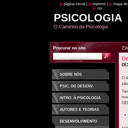
página inicial
|
imprimir
|
mapa do 
rss
PSICOLOGIA
O Caminho da Psicologia
Procurar no site
Pág
De
DE
SOBRE NÓS
O d
são
PSIC. DO DESENV.
Tan
mov
INTRO. À PSICOLOGIA
GEN
AUTORES E TEORIAS
DESENVOLVIMENTO