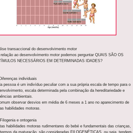
lise transaccional do desenvolvimento motor
relação ao desenvolvimento motor podemos perguntar QUAIS SÃO OS
TÍMULOS NECESSÁRIOS EM DETERMINADAS IDADES?
Diferenças individuais
a pessoa é um indivíduo peculiar com a sua própria escala de tempo para o
envolvimento, escala determinada pela combinação da hereditariedade e
luências ambientais.
omum observar desvios em média de 6 meses a 1 ano no aparecimento de
ias habilidades motoras.
 Filogenia e ontogenia
tas habilidades motoras rudimentares do bebé e fundamentais das crianças,
termos da maturação, são consideradas FILOGENÉTICAS, ou seja, tendem 