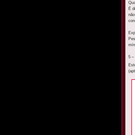
Qua
É d
não
con
Exp
Pes
mín
5 –
Est
(ap