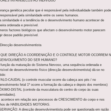
TORES INTRÍNSECOS AO INDIVÍDUO
erança genética peculiar que é responsável pela individualidade também pode
 responsável pela similaridade entre os seres humanos.
 similaridade é a tendência de o desenvolvimento humano acontecer de
eira ordenada e previsível.
meros factores biológicos que afectam o desenvolvimento motor parecem
gir desse padrão previsível.
 Direcção desenvolvimentista
 QUE DIREÇÃO A COORDENAÇÃO E O CONTROLE MOTOR OCORREM 
SENVOLVIMENTO DO SER HUMANO?
função da maturação do Sistema Nervoso, uma sequência ordenada e
visível de desenvolvimento físico (direcção desenvolvimentista) dá-se no
tido:
ALO-CAUDAL (o controle muscular ocorre da cabeça aos pés / no
envolvimento fetal 1º ocorre a formação da cabeça e depois dos membros)
XIMO-DISTAL (controle da musculatura do centro do corpo às suas
remidades).
o acontece em relação aos processos de CRESCIMENTO do corpo e nos
hos de HABILIDADES MOTORAS.
ERVAÇÃO: A direcção desenvolvimentista pode ser questionada em razão