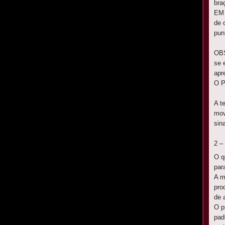
bra
EM 
de 
pun
OBS
se 
apr
O 
A t
mov
sin
2 –
O q
par
A m
pro
de 
O p
pad