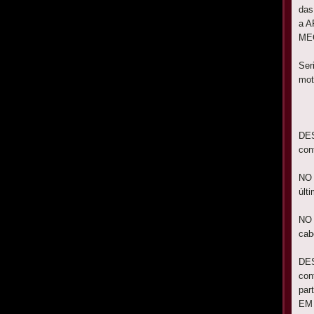
das
a A
MEC
Ser
mot
DES
con
NO 
últ
NO 
cab
DES
con
par
EM 