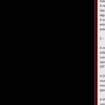
mai
A r
das
alg
A e
ent
pot
3 –
A m
inf
coo
opo
IN
A D
mus
mov
(pe
A I
sen