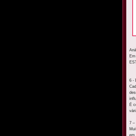
Aná
Em 
ES
6 - 
Cad
des
inf
É c
vár
7 –
Mui
em 