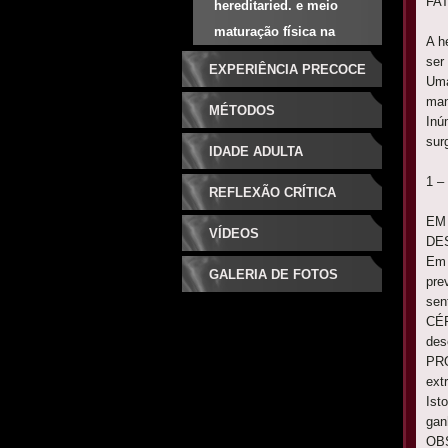
FA
hereditaried. e meio
maturação física na
A h
adolescência
ser
EXPERIÊNCIA PRECOCE
Uma
man
MÉTODOS
Inú
sur
IDADE ADULTA
1 –
REFLEXÃO CRÍTICA
EM
VÍDEOS
DE
Em 
GALERIA DE FOTOS
pre
sen
CÉF
des
PRÓ
ext
Ist
gan
OBS