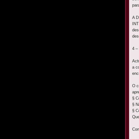
par
A D
INT
des
des
4 –
Act
a c
enc
O c
apr
§
Co
§
Na
§
Co
Que
Con