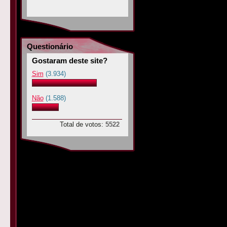
Questionário
Gostaram deste site?
Sim
(3.934)
Não
(1.588)
Total de votos:
5522