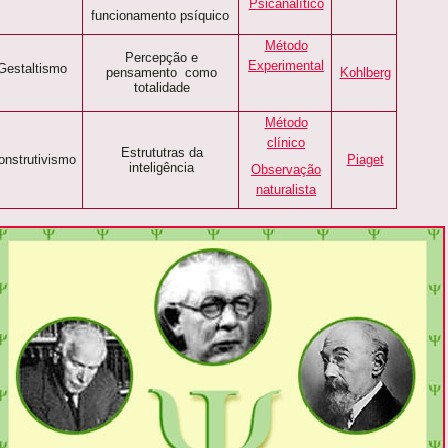
Psicanalítico
funcionamento psíquico
Método
Percepção e
Experimental
Gestaltismo
pensamento como
Kohlberg
totalidade
Método
clínico
Estrututras da
onstrutivismo
Piaget
inteligência
Observação
naturalista