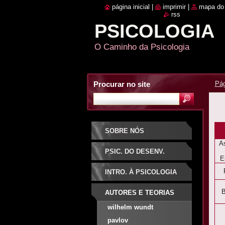
página inicial
|
imprimir
|
mapa do 
rss
PSICOLOGIA
O Caminho da Psicologia
Procurar no site
Pág
SOBRE NÓS
A
PSIC. DO DESENV.
E
INTRO. À PSICOLOGIA
B
AUTORES E TEORIAS
wilhelm wundt
pavlov