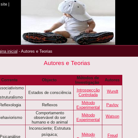
site
|
ina inicial
-
Autores e Teorias
Autores e Teorias
Métodos de
Corrente
Objecto
Autores
Investigação
ssociativismo
Introspecção
Wundt
/
Estados de consciência
Controlada
struturalismo
Método
Reflexologia
Reflexos
Pavlov
Experimental
Comportamento
Método
Watson
ehaviorismo
observável do ser
Experimental
humano e do animal
Inconsciente; Estrutura
psíquica;
Método
Freud
Psicanálise