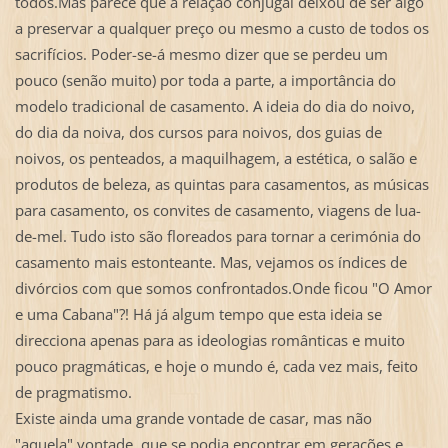
todos.Mas parece que a relação conjugal deixou de ser algo
a preservar a qualquer preço ou mesmo a custo de todos os
sacrifícios. Poder-se-á mesmo dizer que se perdeu um
pouco (senão muito) por toda a parte, a importância do
modelo tradicional de casamento. A ideia do dia do noivo,
do dia da noiva, dos cursos para noivos, dos guias de
noivos, os penteados, a maquilhagem, a estética, o salão e
produtos de beleza, as quintas para casamentos, as músicas
para casamento, os convites de casamento, viagens de lua-
de-mel. Tudo isto são floreados para tornar a cerimónia do
casamento mais estonteante. Mas, vejamos os índices de
divórcios com que somos confrontados.Onde ficou "O Amor
e uma Cabana"?! Há já algum tempo que esta ideia se
direcciona apenas para as ideologias românticas e muito
pouco pragmáticas, e hoje o mundo é, cada vez mais, feito
de pragmatismo.
Existe ainda uma grande vontade de casar, mas não
"aquela" vontade, que se podia encontrar em gerações e