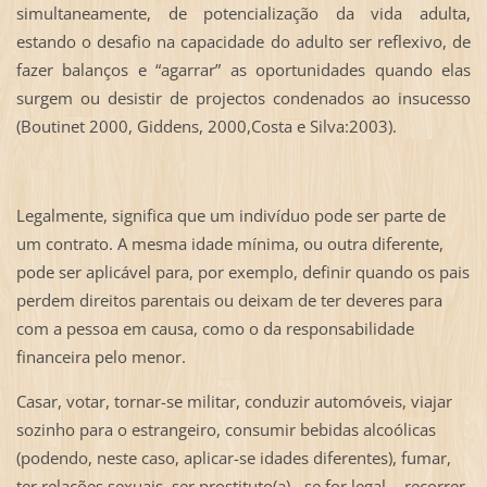
simultaneamente, de potencialização da vida adulta,
estando o desafio na capacidade do adulto ser reflexivo, de
fazer balanços e “agarrar” as oportunidades quando elas
surgem ou desistir de projectos condenados ao insucesso
(Boutinet 2000, Giddens, 2000,Costa e Silva:2003).
Legalmente, significa que um indivíduo pode ser parte de
um contrato. A mesma idade mínima, ou outra diferente,
pode ser aplicável para, por exemplo, definir quando os pais
perdem direitos parentais ou deixam de ter deveres para
com a pessoa em causa, como o da responsabilidade
financeira pelo menor.
Casar, votar, tornar-se militar, conduzir automóveis, viajar
sozinho para o estrangeiro, consumir bebidas alcoólicas
(podendo, neste caso, aplicar-se idades diferentes), fumar,
ter relações sexuais, ser prostituto(a) - se for legal -, recorrer