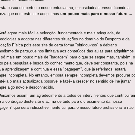
a busca despertou o nosso entusiasmo, curiosidade/interesse ficando a
teza que com este site adquirimos
um pouco mais para o nosso futuro ...
á agora mais fácil a selecção, fundamentada e mais adequada, de
odologias a adoptar nas diferentes situações no domínio do Desporto e da
cação Física pois este site de certa forma "obrigou-nos" a deixar o
odismo de parte,que nos limitava aos conteúdos das aulas para adquirirmos
 só mais um pouco mais de "bagagem" para o que se segue mas, também, o
to pela pesquisa e busca do conhecimento que, deve ser constante, pois na
a a aprendizagem é continua e essa "bagagem", que já referimos, estará
pre incompleta. No entanto, embora sempre incompleta devemos procurar po
tê-la o mais actualizada possível e fazê-la crescer no sentido de lhe juntar
pre algo novo e desconhecido.
xamos assim, um agradecimento a todos os intervinientes que contribuira
a a contrução deste site e acima de tudo para o crescimento da nossa
gagem" que será indiscutivelmente útil para o nosso futuro profissional e não