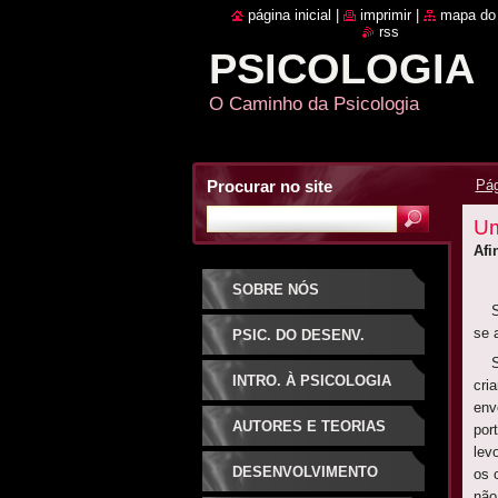
página inicial
|
imprimir
|
mapa do 
rss
PSICOLOGIA
O Caminho da Psicologia
Procurar no site
Pág
Um
Afi
SOBRE NÓS
Se 
se 
PSIC. DO DESENV.
Sen
INTRO. À PSICOLOGIA
cri
env
AUTORES E TEORIAS
por
lev
DESENVOLVIMENTO
os 
não