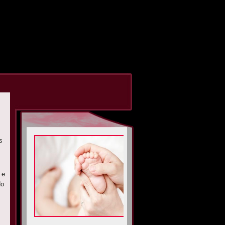
s
 e
do