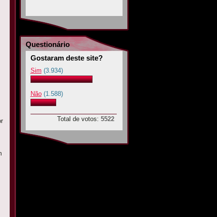
Questionário
Gostaram deste site?
Sim
(3.934)
Não
(1.588)
Total de votos:
5522
r
m