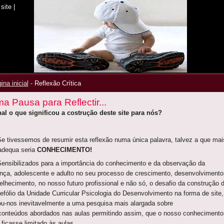
site
|
ina inicial
-
Reflexão Crítica
a Pausa para Reflectir...
nal o que significou a costrução deste site para nós?
tivessemos de resumir esta reflexão numa única palavra, talvez a que mai
adequa seria
CONHECIMENTO!
sibilizados para a importância do conhecimento e da observação da
ança, adolescente e adulto no seu processo de crescimento, desenvolvimento
elhecimento, no nosso futuro profissional e não só, o desafio da construção 
tefólio da Unidade Curricular Psicologia do Desenvolvimento na forma de site,
ou-nos inevitavelmente a uma pesquisa mais alargada sobre
conteúdos abordados nas aulas permitindo assim, que o nosso conhecimento
 ficasse limitado às aulas.