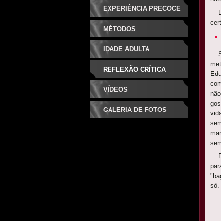
EXPERIÊNCIA PRECOCE
Est
cer
MÉTODOS
IDADE ADULTA
Ser
met
REFLEXÃO CRÍTICA
Edu
com
VÍDEOS
não
gos
GALERIA DE FOTOS
vid
sem
man
sem
Dei
par
"ba
só.