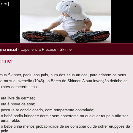
site
|
ina inicial
-
Experiência Precoce
-
Skinner
inner
rhus Skinner, pediu aos pais, num dos seus artigos, para criarem os seus
hos na sua invenção (1945) - o Berço de Skinner. A sua invenção detinha as
uintes características:
era livre de germes;
era à prova de som;
possuía ar condicionado, com temperatura controlada;
o bebé podia brincar e dormir sem cobertores ou qualquer roupa a não ser
uma fralda;
o bebé tinha menos probabilidade de se constipar ou de sofrer erupções da
pele.