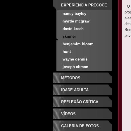
EXPERIÊNCIA PRECOCE
O B
pro
nancy bayley
ale
myrtle mcgraw
des
david krech
Ber
pri
skinner
benjamim bloom
hunt
wayne dennis
joseph altman
MÉTODOS
IDADE ADULTA
REFLEXÃO CRÍTICA
VÍDEOS
GALERIA DE FOTOS