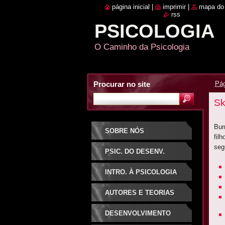
página inicial
|
imprimir
|
mapa do 
rss
PSICOLOGIA
O Caminho da Psicologia
Procurar no site
Pág
Sk
Bur
SOBRE NÓS
fil
seg
PSIC. DO DESENV.
INTRO. À PSICOLOGIA
AUTORES E TEORIAS
DESENVOLVIMENTO