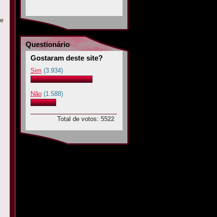
te
Questionário
Gostaram deste site?
Sim
(3.934)
Não
(1.588)
Total de votos:
5522