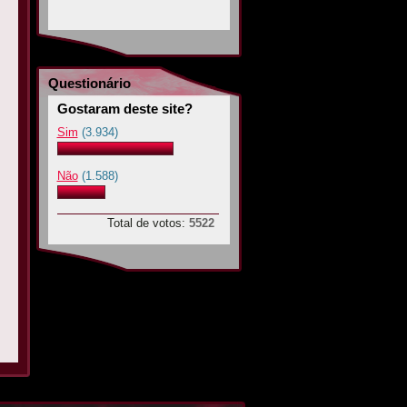
Questionário
Gostaram deste site?
Sim
(3.934)
Não
(1.588)
Total de votos:
5522