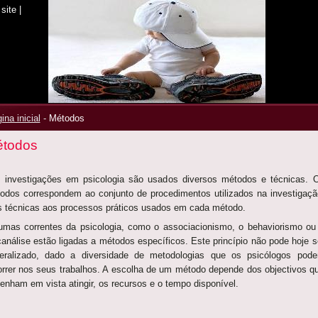
site
|
ina inicial
-
Métodos
todos
 investigações em psicologia são usados diversos métodos e técnicas. 
odos correspondem ao conjunto de procedimentos utilizados na investigaçã
s técnicas aos processos práticos usados em cada método.
umas correntes da psicologia, como o associacionismo, o behaviorismo ou
canálise estão ligadas a métodos específicos. Este princípio não pode hoje s
eralizado, dado a diversidade de metodologias que os psicólogos pod
orrer nos seus trabalhos. A escolha de um método depende dos objectivos q
tenham em vista atingir, os recursos e o tempo disponível.