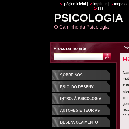
página inicial
|
imprimir
|
mapa do 
rss
PSICOLOGIA
O Caminho da Psicologia
Procurar no site
Pág
Mé
Nas
SOBRE NÓS
mét
e a
PSIC. DO DESENV.
Alg
psi
INTRO. À PSICOLOGIA
gen
rec
AUTORES E TEORIAS
se 
DESENVOLVIMENTO