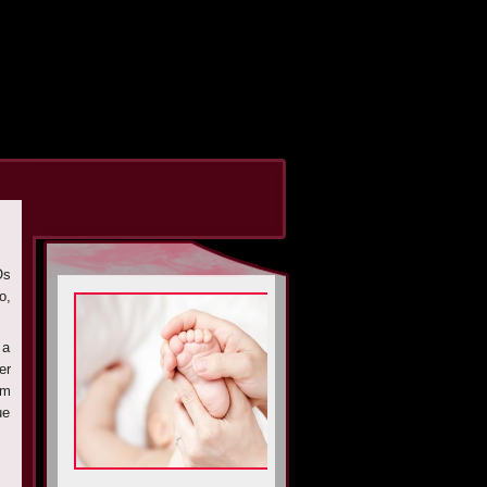
Os
o,
 a
er
em
ue